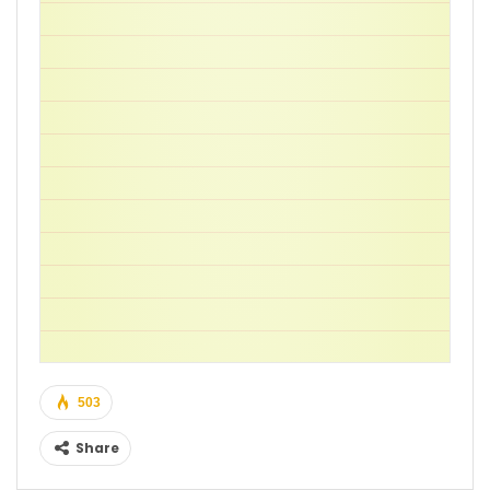
503
Share