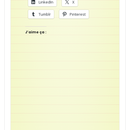
LinkedIn
X
Tumblr
Pinterest
J’aime ça :