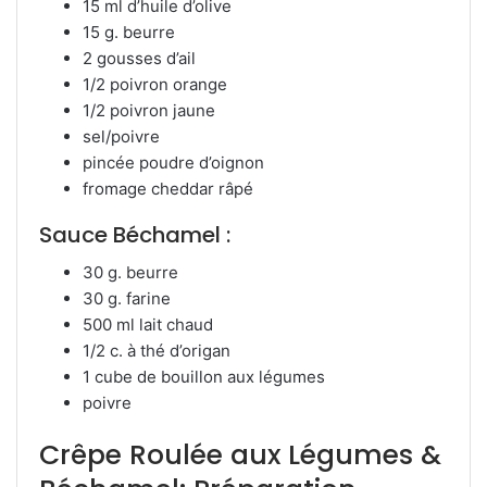
15 ml d’huile d’olive
15 g. beurre
2 gousses d’ail
1/2 poivron orange
1/2 poivron jaune
sel/poivre
pincée poudre d’oignon
fromage cheddar râpé
Sauce Béchamel :
30 g. beurre
30 g. farine
500 ml lait chaud
1/2 c. à thé d’origan
1 cube de bouillon aux légumes
poivre
Crêpe Roulée aux Légumes &