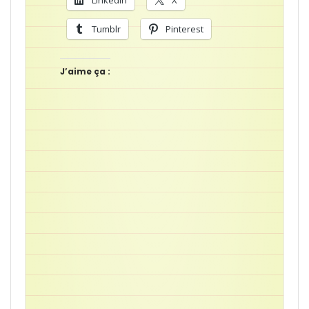
LinkedIn
X
Tumblr
Pinterest
J’aime ça :