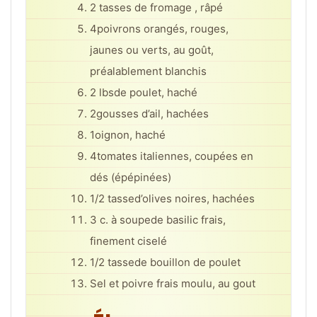
2 tasses
de fromage , râpé
4
poivrons orangés, rouges,
jaunes ou verts, au goût,
préalablement blanchis
2 lbs
de poulet, haché
2
gousses d’ail, hachées
1
oignon, haché
4
tomates italiennes, coupées en
dés (épépinées)
1/2 tasse
d’olives noires, hachées
3 c. à soupe
de basilic frais,
finement ciselé
1/2 tasse
de bouillon de poulet
Sel et poivre frais moulu, au gout