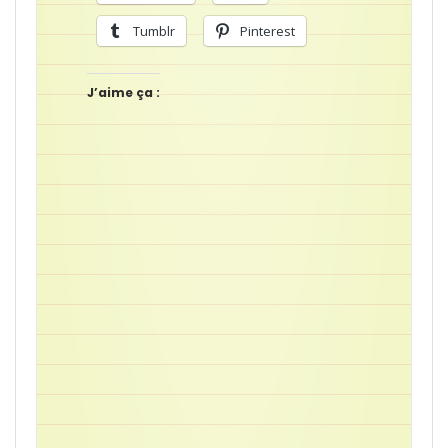
Tumblr
Pinterest
J’aime ça :