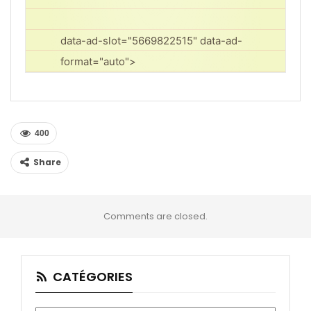
data-ad-slot="5669822515" data-ad-
format="auto">
400
Share
Comments are closed.
CATÉGORIES