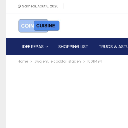
Samedi, Août 8, 2026
IDEE REPAS
SHOPPING LIST
TRUCS & AST
Home
Jwajem, le cocktail sfaxien
10011494