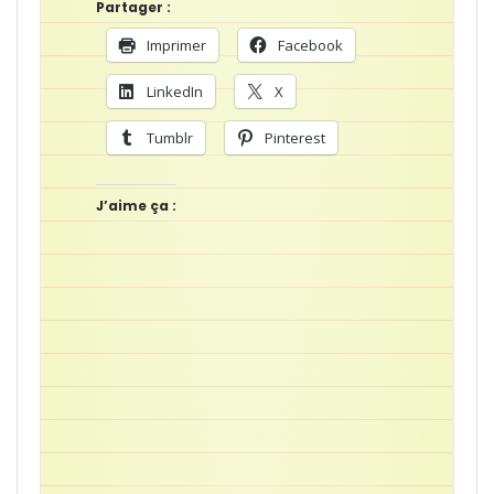
Partager :
Imprimer
Facebook
LinkedIn
X
Tumblr
Pinterest
J’aime ça :