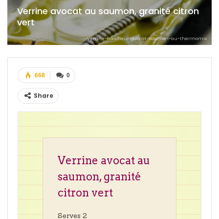
Verrine avocat au saumon, granité citron
vert
Verrine-fraicheur-avocat-saumon-au-thermomix
668
0
Share
Verrine avocat au
saumon, granité
citron vert
Serves 2