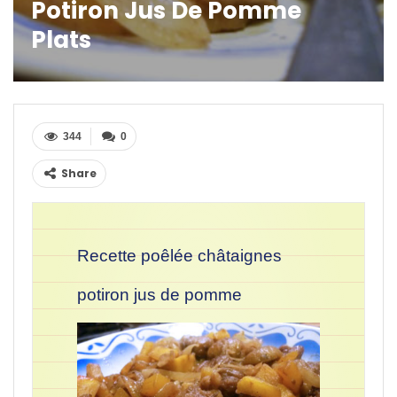
Potiron Jus De Pomme
Plats
344
0
Share
Recette poêlée châtaignes
potiron jus de pomme