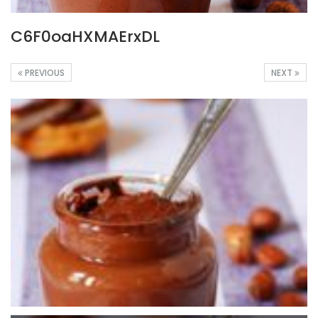
C6F0oaHXMAErxDL
PREVIOUS
NEXT