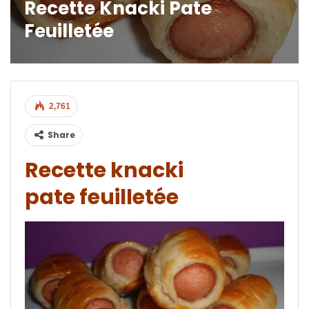
Recette Knacki Pate
Feuilletée
2,761
Share
Recette knacki
pate feuilletée