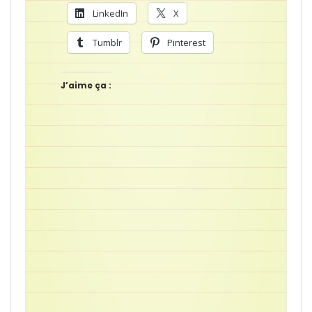
LinkedIn
X
Tumblr
Pinterest
J’aime ça :