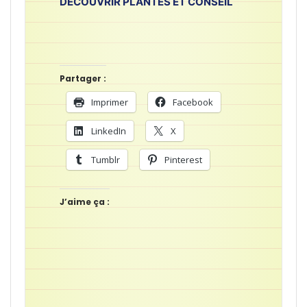
DÉCOUVRIR PLANTES ET CONSEIL
Partager :
Imprimer
Facebook
LinkedIn
X
Tumblr
Pinterest
J’aime ça :