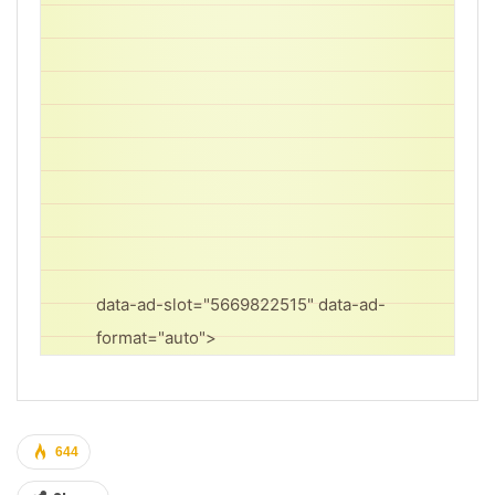
data-ad-slot="5669822515" data-ad-
format="auto">
644