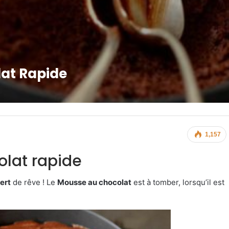
lat Rapide
1,157
olat rapide
ert
de rêve ! Le
Mousse au chocolat
est à tomber, lorsqu’il est