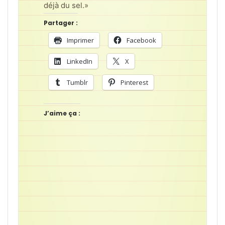
déjà du sel.»
Partager :
Imprimer
Facebook
LinkedIn
X
Tumblr
Pinterest
J’aime ça :