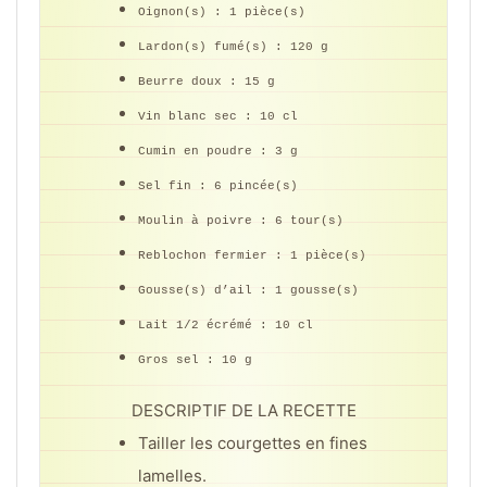
Oignon(s) :
1 pièce(s)
Lardon(s) fumé(s) :
120 g
Beurre doux :
15 g
Vin blanc sec :
10 cl
Cumin en poudre :
3 g
Sel fin :
6 pincée(s)
Moulin à poivre :
6 tour(s)
Reblochon fermier :
1 pièce(s)
Gousse(s) d’ail :
1 gousse(s)
Lait 1/2 écrémé :
10 cl
Gros sel :
10 g
DESCRIPTIF DE LA RECETTE
Tailler les courgettes en fines
lamelles.