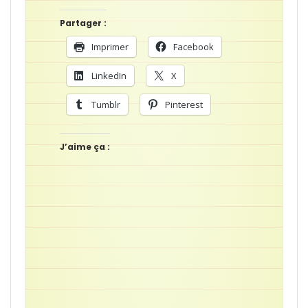
Partager :
Imprimer
Facebook
LinkedIn
X
Tumblr
Pinterest
J’aime ça :