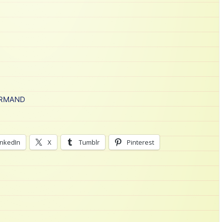
URMAND
inkedIn
X
Tumblr
Pinterest