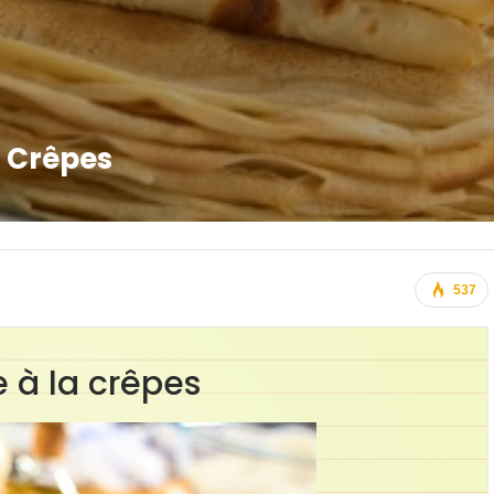
a Crêpes
537
e à la crêpes