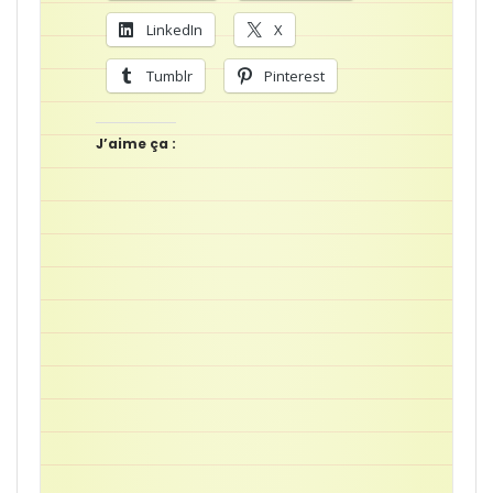
LinkedIn
X
Tumblr
Pinterest
J’aime ça :