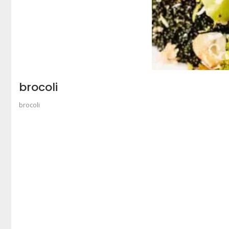
brocoli
brocoli