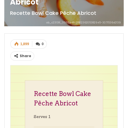
Abricot
Recette Bowl Cake Pêche Abricot
ob_c23138_35671448-2180236205382945-307153642139
1,899
0
Share
Recette Bowl Cake
Pêche Abricot
Serves 1