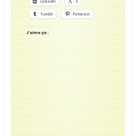
LinkedIn
X
Tumblr
Pinterest
J’aime ça :