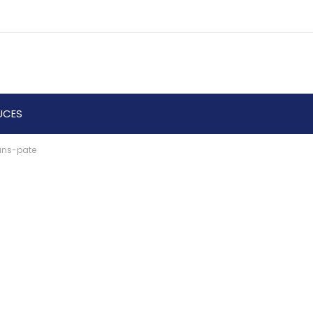
UCES
ans-pate