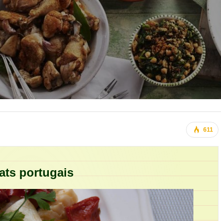
611
ats portugais