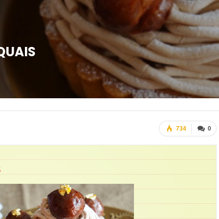
QUAIS
734
0
S