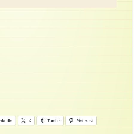
inkedIn
X
Tumblr
Pinterest