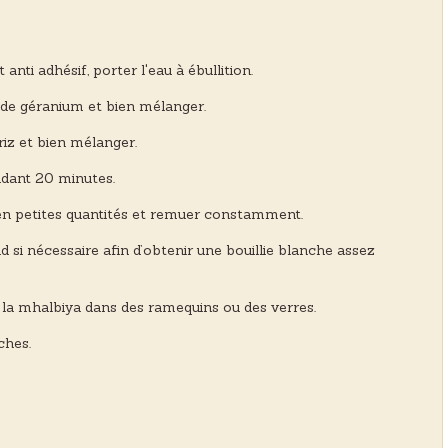
ti adhésif, porter l'eau à ébullition.
au de géranium et bien mélanger.
riz et bien mélanger.
ndant 20 minutes.
, en petites quantités et remuer constamment.
ud si nécessaire afin d’obtenir une bouillie blanche assez
r la mhalbiya dans des ramequins ou des verres.
ches.