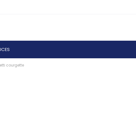
UCES
tti courgette