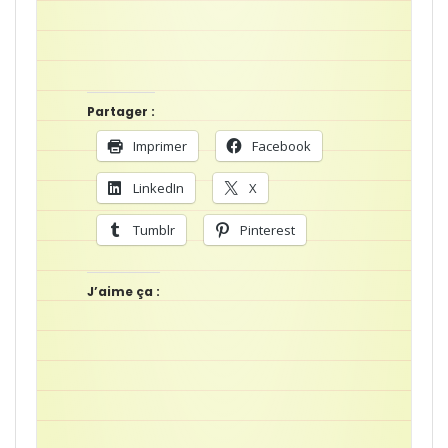
Partager :
Imprimer
Facebook
LinkedIn
X
Tumblr
Pinterest
J’aime ça :