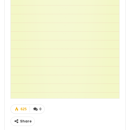
625
0
Share