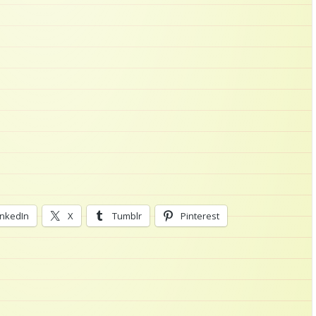
inkedIn
X
Tumblr
Pinterest