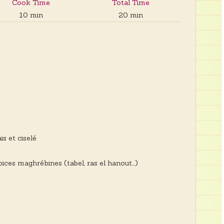
Cook Time
Total Time
10 min
20 min
is et ciselé
pices maghrébines (tabel, ras el hanout…)