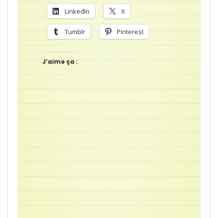
LinkedIn
X
Tumblr
Pinterest
J’aime ça :