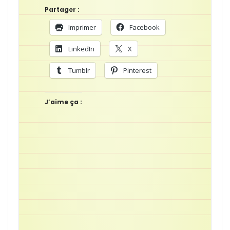
Partager :
Imprimer
Facebook
LinkedIn
X
Tumblr
Pinterest
J’aime ça :