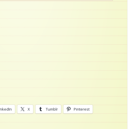
inkedIn
X
Tumblr
Pinterest