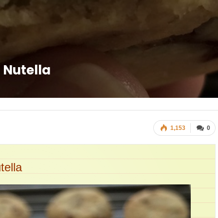
 Nutella
1,153
0
tella