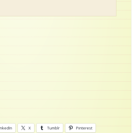
inkedIn
X
Tumblr
Pinterest