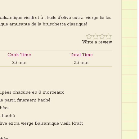
amique vieilli et à l'huile d'olive extra-vierge lie les
tique amusante de la bruschetta classique!
Write a review
Cook Time
Total Time
25 min
35 min
 coupées chacune en 8 morceaux
de panir, finement haché
chées
t haché
olive extra vierge Balsamique vieilli Kraft
chée