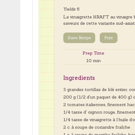
Yields
6
La vinaigrette KRAFT au vinaigre bals
saveurs de cette variante sud-asia
Save Recipe
Print
Prep Time
10 min
Ingredients
3 grandes tortillas de blé entier,
200 g (1/2 d'un paquet de 400 g) 
2 tomates italiennes, finement ha
1/4 tasse d' oignon rouge, finemen
1/4 tasse de vinaigrette à l’huile d’
2 c. à soupe de coriandre fraîche
1 c. à soupe de menthe fraîche, ha