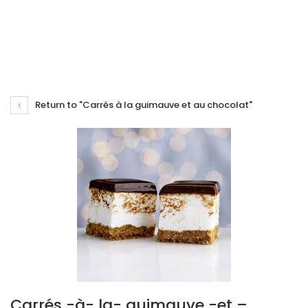
Return to "Carrés à la guimauve et au chocolat"
Carrés -à- la- guimauve -et –