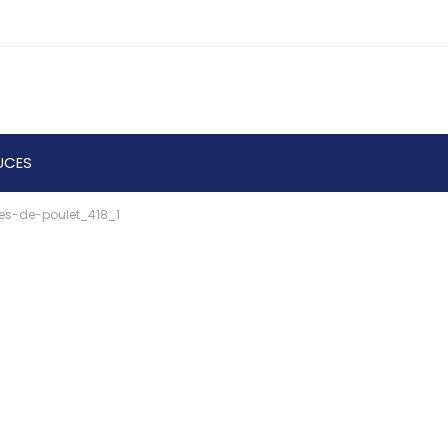
UCES
es-de-poulet_418_1